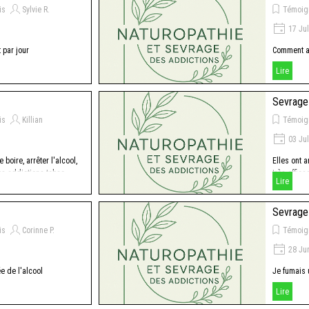
is
Sylvie R.
Témoig
17 Jul
 par jour
Comment a
Lire
Sevrage
is
Killian
Témoig
03 Jul
 boire, arrêter l'alcool,
Elles ont 
es addictions tabac
très effica
Lire
Sevrage
is
Corinne P.
Témoig
28 Ju
ée de l'alcool
Je fumais 
Lire