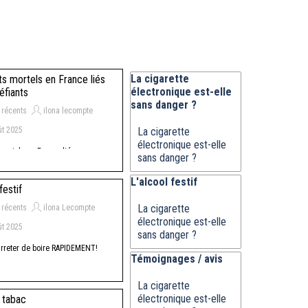
Sauter le bloc La cigarette électroni
La cigarette
s mortels en France liés
électronique est-elle
éfiants
sans danger ?
s récents
ilona lecompte
t 2025
La cigarette
électronique est-elle
mortels en France liés aux
sans danger ?
s
Sauter le bloc L'alcool festif
L'alcool festif
festif
La cigarette
s récents
ilona Lecompte
électronique est-elle
t 2025
sans danger ?
rreter de boire RAPIDEMENT!
Sauter le bloc Témoignages / avis
Témoignages / avis
La cigarette
électronique est-elle
 tabac