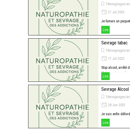
Témoignages/av
21 Jul 2025
Je fumais un paquet
Lire
Sevrage tabac
Témoignages/av
17 Jul 2025
Stop alcool, arrêté de
Mettre un terme à s
Lire
alcool
Sevrage Alcool
Témoignages/av
28 Jun 2025
Je suis enfin délivr
Lire