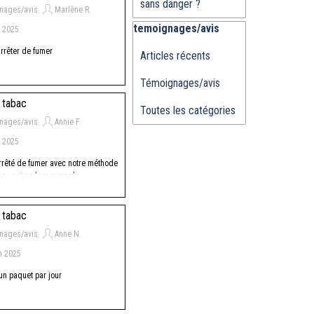
sans danger ?
nages/avis
Marlène R.
Sauter le bloc temoignages/avis
temoignages/avis
 2025
rrêter de fumer
Articles récents
Témoignages/avis
 tabac
Toutes les catégories
nages/avis
Annie F.
 2025
arrêté de fumer avec notre méthode
ce...suivre leur exemple
 tabac
nages/avis
Anne N.
n 2025
un paquet par jour