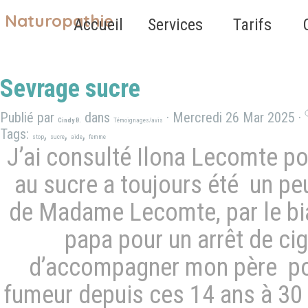
Aller au contenu
Naturopathie
Sauter le 
Accueil
Services
Tarifs
▼
Sevrage sucre
Publié par
dans
· Mercredi 26 Mar 2025 ·
Cindy B.
Témoignages/avis
Tags:
,
,
,
stop
sucre
aide
femme
J’ai consulté Ilona Lecomte po
au sucre a toujours été un peu
de Madame Lecomte, par le bi
papa pour un arrêt de cig
d’accompagner mon père pour
fumeur depuis ces 14 ans à 30 