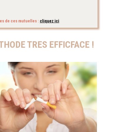
es de ces mutuelles :
cliquez ici
HODE TRES EFFICFACE !