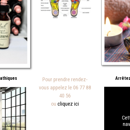
pathiques
Arrêtez
Pour prendre rendez-
vous appelez le 06 77 88
40 56
ou
cliquez ici
Cet
nav